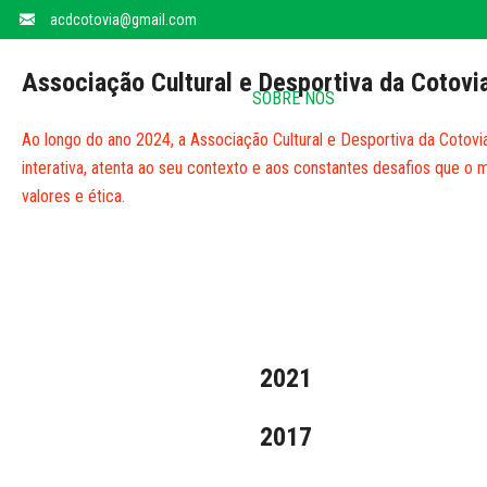
Relatório de Atividades e Contas 2
acdcotovia@gmail.com
Associação Cultural e Desportiva da Cotovi
INICIO
SOBRE NÓS
DESPORTO
CU
Ao longo do ano 2024, a Associação Cultural e Desportiva da Cotov
interativa, atenta ao seu contexto e aos constantes desafios que o 
valores e ética.
2021
2017