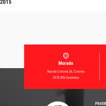
2015
Morada
Rua da Cotovia 26, Cotovia
2970-836 Sesimbra
PRóXI