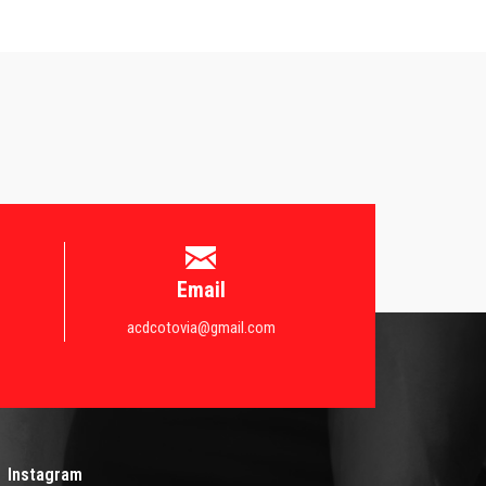
Email
acdcotovia@gmail.com
Instagram